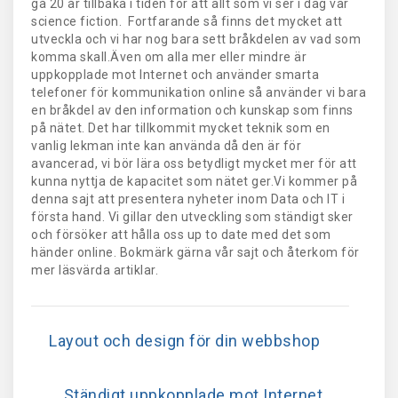
gå 20 år tillbaka i tiden för att allt som vi ser i dag var
science fiction. Fortfarande så finns det mycket att
utveckla och vi har nog bara sett bråkdelen av vad som
komma skall.Även om alla mer eller mindre är
uppkopplade mot Internet och använder smarta
telefoner för kommunikation online så använder vi bara
en bråkdel av den information och kunskap som finns
på nätet. Det har tillkommit mycket teknik som en
vanlig lekman inte kan använda då den är för
avancerad, vi bör lära oss betydligt mycket mer för att
kunna nyttja de kapacitet som nätet ger.Vi kommer på
denna sajt att presentera nyheter inom Data och IT i
första hand. Vi gillar den utveckling som ständigt sker
och försöker att hålla oss up to date med det som
händer online. Bokmärk gärna vår sajt och återkom för
mer läsvärda artiklar.
Layout och design för din webbshop
Ständigt uppkopplade mot Internet