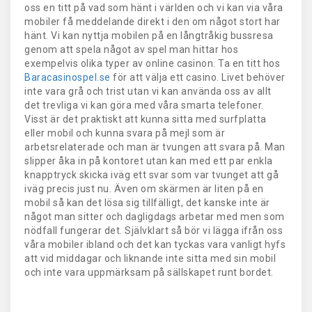
oss en titt på vad som hänt i världen och vi kan via våra
mobiler få meddelande direkt i den om något stort har
hänt. Vi kan nyttja mobilen på en långtråkig bussresa
genom att spela något av spel man hittar hos
exempelvis olika typer av online casinon. Ta en titt hos
Baracasinospel.se
för att välja ett casino. Livet behöver
inte vara grå och trist utan vi kan använda oss av allt
det trevliga vi kan göra med våra smarta telefoner.
Visst är det praktiskt att kunna sitta med surfplatta
eller mobil och kunna svara på mejl som är
arbetsrelaterade och man är tvungen att svara på. Man
slipper åka in på kontoret utan kan med ett par enkla
knapptryck skicka iväg ett svar som var tvunget att gå
iväg precis just nu. Även om skärmen är liten på en
mobil så kan det lösa sig tillfälligt, det kanske inte är
något man sitter och dagligdags arbetar med men som
nödfall fungerar det. Självklart så bör vi lägga ifrån oss
våra mobiler ibland och det kan tyckas vara vanligt hyfs
att vid middagar och liknande inte sitta med sin mobil
och inte vara uppmärksam på sällskapet runt bordet.