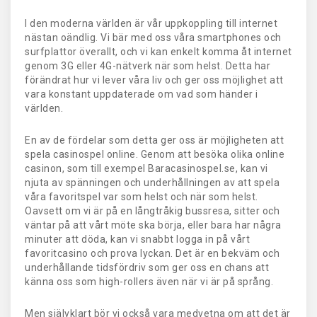
I den moderna världen är vår uppkoppling till internet
nästan oändlig. Vi bär med oss våra smartphones och
surfplattor överallt, och vi kan enkelt komma åt internet
genom 3G eller 4G-nätverk när som helst. Detta har
förändrat hur vi lever våra liv och ger oss möjlighet att
vara konstant uppdaterade om vad som händer i
världen.
En av de fördelar som detta ger oss är möjligheten att
spela casinospel online. Genom att besöka olika online
casinon, som till exempel Baracasinospel.se, kan vi
njuta av spänningen och underhållningen av att spela
våra favoritspel var som helst och när som helst.
Oavsett om vi är på en långtråkig bussresa, sitter och
väntar på att vårt möte ska börja, eller bara har några
minuter att döda, kan vi snabbt logga in på vårt
favoritcasino och prova lyckan. Det är en bekväm och
underhållande tidsfördriv som ger oss en chans att
känna oss som high-rollers även när vi är på språng.
Men självklart bör vi också vara medvetna om att det är